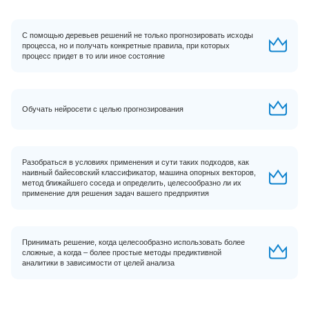
С помощью деревьев решений не только прогнозировать исходы
процесса, но и получать конкретные правила, при которых
процесс придет в то или иное состояние
Обучать нейросети с целью прогнозирования
Разобраться в условиях применения и сути таких подходов, как
наивный байесовский классификатор, машина опорных векторов,
метод ближайшего соседа и определить, целесообразно ли их
применение для решения задач вашего предприятия
Принимать решение, когда целесообразно использовать более
сложные, а когда – более простые методы предиктивной
аналитики в зависимости от целей анализа