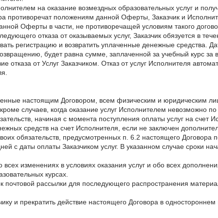
сполнителем на оказание возмездных образовательных услуг и пол
овора противоречат положениям данной Оферты, Заказчик и Исполни
анной Оферты в части, не противоречащей условиям такого догово
ледующего отказа от оказываемых услуг, Заказчик обязуется в тече
ать регистрацию и возвратить уплаченные денежные средства. Да
звращению, будет равна сумме, заплаченной за учебный курс за 
е отказа от Услуг Заказчиком. Отказ от услуг Исполнителя автома
ля.
отренные настоящим Договором, всем физическим и юридическим ли
кроме случаев, когда оказание услуг Исполнителем невозможно п
зательств, начиная с момента поступления оплаты услуг на счет И
денежных средств на счет Исполнителя, если не заключен дополни
воих обязательств, предусмотренных п. 6.2 настоящего Договора 
дней с даты оплаты Заказчиком услуг. В указанном случае сроки на
о всех изменениях в условиях оказания услуг и обо всех дополнен
азовательных курсах.
сок почтовой рассылки для последующего распространения материа
зчику и прекратить действие настоящего Договора в одностороннем