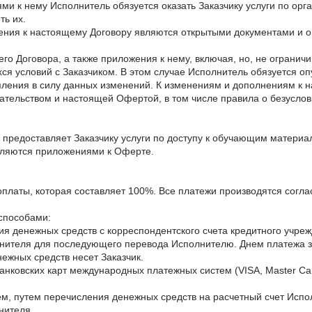
ями к нему Исполнитель обязуется оказать Заказчику услуги по ор
ть их.
нения к настоящему Договору являются открытыми документами и 
го Договора, а также приложения к нему, включая, но, не огранич
ся условий с Заказчиком. В этом случае Исполнитель обязуется о
вступления в силу данных изменений. К изменениям и дополнениям 
тельством и настоящей Офертой, в том числе правила о безусло
 предоставляет Заказчику услуги по доступу к обучающим материа
являются приложениями к Оферте.
платы, которая составляет 100%. Все платежи производятся соглас
 способами:
ия денежных средств с корреспондентского счета кредитного учрежд
лнителя для последующего перевода Исполнителю. Днем платежа за
ежных средств несет Заказчик.
анковских карт международных платежных систем (VISA, Master Ca
ем, путем перечисления денежных средств на расчетный счет Испол
нителя.