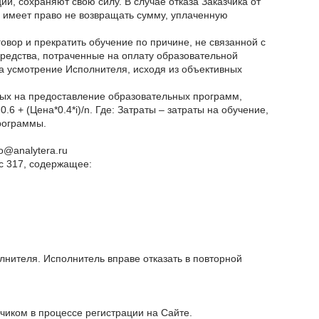
и, сохраняют свою силу. В случае отказа Заказчика от
 имеет право не возвращать сумму, уплаченную
вор и прекратить обучение по причине, не связанной с
средства, потраченные на оплату образовательной
 усмотрение Исполнителя, исходя из объективных
нных на предоставление образовательных программ,
 + (Цена*0.4*i)/n. Где: Затраты – затраты на обучение,
рограммы.
o@analytera.ru
с 317, содержащее:
лнителя. Исполнитель вправе отказать в повторной
иком в процессе регистрации на Сайте.