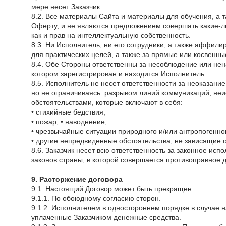
мере несет Заказчик.
8.2. Все материалы Сайта и материалы для обучения, а
Оферту, и не являются предложением совершать какие-
как и прав на интеллектуальную собственность.
8.3. Ни Исполнитель, ни его сотрудники, а также аффили
для практических целей, а также за прямые или косвенн
8.4. Обе Стороны ответственны за несоблюдение или не
котором зарегистрирован и находится Исполнитель.
8.5. Исполнитель не несет ответственности за неоказание
но не ограничиваясь: разрывом линий коммуникаций, н
обстоятельствами, которые включают в себя:
• стихийные бедствия;
• пожар; • наводнение;
• чрезвычайные ситуации природного и/или антропогенно
• другие непредвиденные обстоятельства, не зависящие о
8.6. Заказчик несет всю ответственность за законное ис
законов страны, в которой совершается противоправное д
9. Расторжение договора
9.1. Настоящий Договор может быть прекращен:
9.1.1. По обоюдному согласию сторон.
9.1.2. Исполнителем в одностороннем порядке в случае 
уплаченные Заказчиком денежные средства.