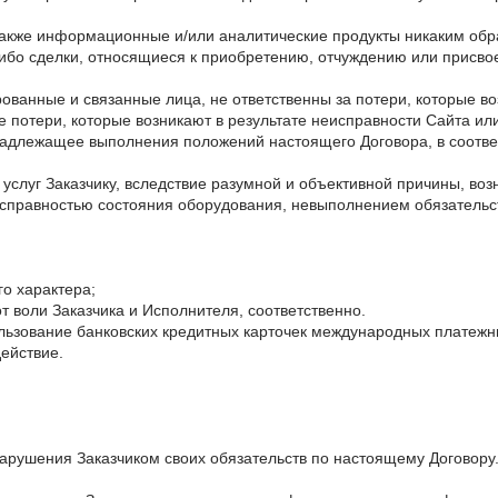
 также информационные и/или аналитические продукты никаким об
либо сделки, относящиеся к приобретению, отчуждению или присв
рованные и связанные лица, не ответственны за потери, которые в
ые потери, которые возникают в результате неисправности Сайта и
надлежащее выполнения положений настоящего Договора, в соответ
 услуг Заказчику, вследствие разумной и объективной причины, воз
еисправностью состояния оборудования, невыполнением обязатель
го характера;
т воли Заказчика и Исполнителя, соответственно.
пользование банковских кредитных карточек международных платежны
ействие.
нарушения Заказчиком своих обязательств по настоящему Договору.