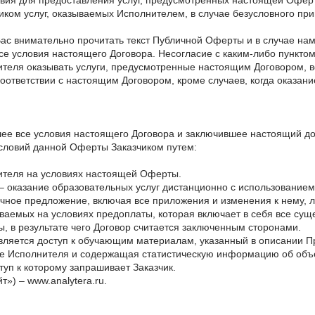
вия для предоставления услуг, предусмотренных настоящей Офер
иком услуг, оказываемых Исполнителем, в случае безусловного при
ас внимательно прочитать текст Публичной Оферты и в случае на
се условия настоящего Договора. Несогласие с каким-либо пунктом
ителя оказывать услуги, предусмотренные настоящим Договором,
соответствии с настоящим Договором, кроме случаев, когда оказан
вшее все условия настоящего Договора и заключившее настоящий д
условий данной Оферты Заказчиком путем:
нителя на условиях настоящей Оферты.
– оказание образовательных услуг дистанционно с использованием 
ичное предложение, включая все приложения и изменения к нему,
ываемых на условиях предоплаты, которая включает в себя все с
, в результате чего Договор считается заключенным сторонами.
авляется доступ к обучающим материалам, указанный в описании П
йте Исполнителя и содержащая статистическую информацию об объ
уп к которому запрашивает Заказчик.
») – www.analytera.ru.