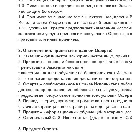
1.2. Настоящая Оферта содержит все существенные усло
1.3. Физическое или юридическое лицо становится Заказч
настоящим Договором.
1.4. Принимая во внимание все вышесказанное, просим В
Исполнителем, безусловно, и в полном объеме принять в
1.5. Публичная Оферта предполагает намерение Исполн
за оказанием услуг и принявшим все условия Оферты, в 
правовым или иным причинам.
2. Определения, принятые в данной Оферте:
1. Заказчик – физическое или юридическое лицо, приня
2. Принятие – полное и безоговорочное признание всех 
• регистрации Заказчика на сайте;
• внесения платы за обучение на банковский счет Испол
3. Технологии предоставления дистанционного обучения 
4. Оферта – опубликованное на сайте Исполнителя публ
договор на предоставление образовательных услуг, оказ
предполагает безусловное принятие всех условий Оферты
5. Период – период времени, в рамках которого предост
6. Личная страница – веб-страница, находящаяся на са
7. Продукт – информационный обучающий материал, дост
8. Официальный Сайт Исполнителя (далее по тексту «Сайт
3. Предмет Оферты