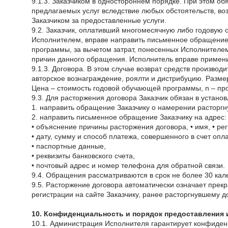
9.1.3. Заказчиком в одностороннем порядке. При этом об
предлагаемых услуг вследствие любых обстоятельств, в
Заказчиком за предоставленные услуги.
9.2. Заказчик, оплативший многомесячную либо годовую 
Исполнителем, вправе направить письменное обращение З
программы, за вычетом затрат, понесенных Исполнител
причин данного обращения. Исполнитель вправе примени
9.1.3. Договора. В этом случае возврат средств произво
авторское вознаграждение, роялти и дистрибуцию. Размер 
Цена – стоимость годовой обучающей программы, n – пр
9.3. Для расторжения договора Заказчик обязан в устано
1. направить обращение Заказчику о намерении расторгну
2. направить письменное обращение Заказчику на адрес:
• объяснение причины расторжения договора, • имя, • ре
• дату, сумму и способ платежа, совершенного в счет опла
• паспортные данные,
• реквизиты банковского счета,
• почтовый адрес и номер телефона для обратной связи.
9.4. Обращения рассматриваются в срок не более 30 ка
9.5. Расторжение договора автоматически означает прек
регистрации на сайте Заказчику, ранее расторгнувшему д
10. Конфиденциальность и порядок предоставления
10.1. Администрация Исполнителя гарантирует конфиден