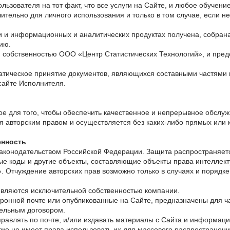
ьзователя на тот факт, что все услуги на Сайте, и любое обучен
ительно для личного использования и только в том случае, если 
 и информационных и аналитических продуктах получена, собрана
ию.
 собственностью ООО «Центр Статистических Технологий», и предо
тическое принятие документов, являющихся составными частями н
сайте Исполнителя.
ое для того, чтобы обеспечить качественное и непрерывное обслуж
я авторским правом и осуществляется без каких-либо прямых или 
енность
конодательством Российской Федерации. Защита распространяется
 коды и другие объекты, составляющие объекты права интеллект
. Отчуждение авторских прав возможно только в случаях и порядк
 являются исключительной собственностью компании.
ронной почте или опубликованные на Сайте, предназначены для ч
дельным договором.
тправлять по почте, и/или издавать материалы с Сайта и информац
же не имеет права использовать их для массового распространени