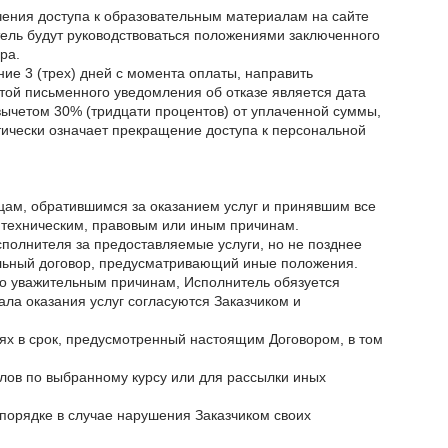
учения доступа к образовательным материалам на сайте
тель будут руководствоваться положениями заключенного
ра.
ние 3 (трех) дней с момента оплаты, направить
той письменного уведомления об отказе является дата
вычетом 30% (тридцати процентов) от уплаченной суммы,
тически означает прекращение доступа к персональной
цам, обратившимся за оказанием услуг и принявшим все
о техническим, правовым или иным причинам.
сполнителя за предоставляемые услуги, но не позднее
тельный договор, предусматривающий иные положения.
по уважительным причинам, Исполнитель обязуется
чала оказания услуг согласуются Заказчиком и
иях в срок, предусмотренный настоящим Договором, в том
лов по выбранному курсу или для рассылки иных
 порядке в случае нарушения Заказчиком своих