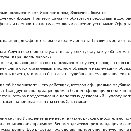
угами, оказываемыми Исполнителем, Заказчик обязуется:
едложенной форме. При этом Заказчик обязуется предоставить дос
Оферты и поставить отметку о согласии со всеми условиями Оферты
, к настоящей Оферте, способ и форму оплаты. В зависимости от 
лем Услуги после оплаты услуг и получения доступа к учебным ма
тупе (пара: логин\пароль).
тензии, касающиеся качества оказываемых услуг, в срок, не превы
слуги считаются оказанными в полном объеме и надлежащим образ
длагать ничего, что могло бы вызвать судебное преследование со с
ия об Исполнителе и его действиях, которая официально опублико
тна. Вся другая информация должна быть конфиденциальной и не 
ственность за предоставление налоговых деклараций и уплату нало
а какие налоговые выплаты своих Заказчиков.
онимает, что Исполнитель не несет никаких рисков относительно п
 аналитических продуктах. Все методические рекомендации и сов
усмотрению. Все риски за последствия применения полученной в 