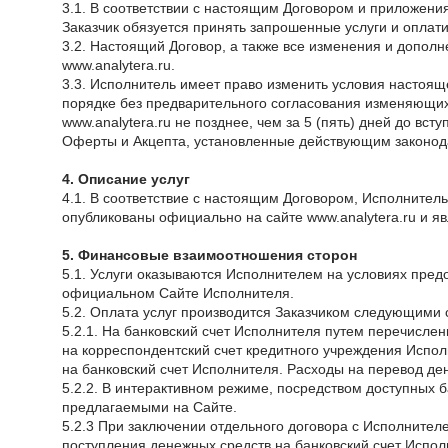
3.1. В соответствии с настоящим Договором и приложени
Заказчик обязуется принять запрошенные услуги и оплати
3.2. Настоящий Договор, а также все изменения и допол
www.analytera.ru.
3.3. Исполнитель имеет право изменить условия настояще
порядке без предварительного согласования изменяющих
www.analytera.ru не позднее, чем за 5 (пять) дней до 
Оферты и Акцепта, установленные действующим законода
4. Описание услуг
4.1. В соответствие с настоящим Договором, Исполнитель
опубликованы официально на сайте www.analytera.ru и 
5. Финансовые взаимоотношения сторон
5.1. Услуги оказываются Исполнителем на условиях предо
официальном Сайте Исполнителя.
5.2. Оплата услуг производится Заказчиком следующими
5.2.1. На банковский счет Исполнителя путем перечислен
на корреспондентский счет кредитного учреждения Испо
на банковский счет Исполнителя. Расходы на перевод ден
5.2.2. В интерактивном режиме, посредством доступных б
предлагаемыми на Сайте.
5.2.3 При заключении отдельного договора с Исполнител
поступления денежных средств на банковский счет Испол