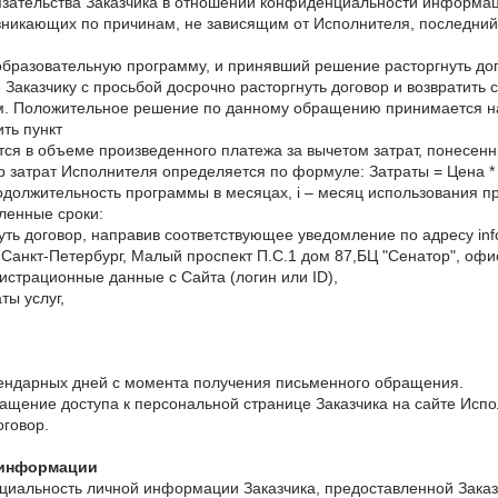
язательства Заказчика в отношении конфиденциальности информаци
озникающих по причинам, не зависящим от Исполнителя, последний
образовательную программу, и принявший решение расторгнуть дого
аказчику с просьбой досрочно расторгнуть договор и возвратить 
ем. Положительное решение по данному обращению принимается на
ть пункт
дится в объеме произведенного платежа за вычетом затрат, понесе
затрат Исполнителя определяется по формуле: Затраты = Цена * 0.6
одолжительность программы в месяцах, i – месяц использования п
вленные сроки:
ть договор, направив соответствующее уведомление по адресу inf
 Санкт-Петербург, Малый проспект П.С.1 дом 87,БЦ "Сенатор", офи
гистрационные данные с Сайта (логин или ID),
ты услуг,
лендарных дней с момента получения письменного обращения.
ращение доступа к персональной странице Заказчика на сайте Испо
оговор.
 информации
циальность личной информации Заказчика, предоставленной Заказч