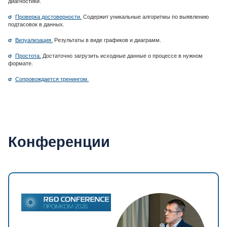
диагностики.
σ
Проверка достоверности.
Содержит уникальные алгоритмы по выявлению
подтасовок в данных.
σ
Визуализация.
Результаты в виде графиков и диаграмм.
σ
Простота.
Достаточно загрузить исходные данные о процессе в нужном
формате.
σ
Сопровождается тренингом.
Конференции