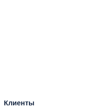
Популярное
Six Sigma
Теория ограничений систем
Predictica
PEERForcaster
AtteStat
Книги
Клиенты