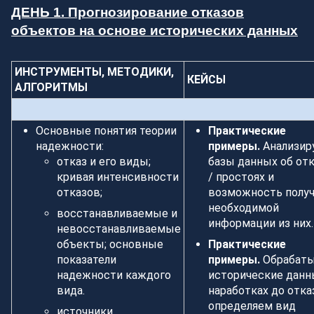
ДЕНЬ 1. Прогнозирование отказов
объектов на основе исторических данных
ИНСТРУМЕНТЫ, МЕТОДИКИ,
КЕЙСЫ
АЛГОРИТМЫ
Основные понятия теории
Практические
надежности:
примеры.
Анализир
отказ и его виды;
базы данных об отк
кривая интенсивности
/ простоях и
отказов;
возможность полу
необходимой
восстанавливаемые и
информации из них.
невосстанавливаемые
объекты; основные
Практические
показатели
примеры.
Обрабат
надежности каждого
исторические данн
вида.
наработках до отка
определяем вид
источники