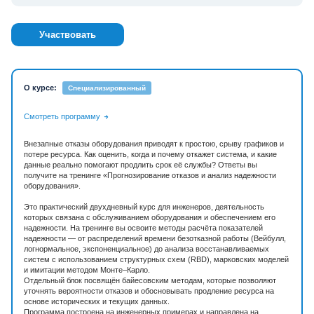
Участвовать
О курсе:
Специализированный
Смотреть программу
Внезапные отказы оборудования приводят к простою, срыву графиков и
потере ресурса. Как оценить, когда и почему откажет система, и какие
данные реально помогают продлить срок её службы? Ответы вы
получите на тренинге «Прогнозирование отказов и анализ надежности
оборудования».
Это практический двухдневный курс для инженеров, деятельность
которых связана с обслуживанием оборудования и обеспечением его
надежности. На тренинге вы освоите методы расчёта показателей
надежности — от распределений времени безотказной работы (Вейбулл,
логнормальное, экспоненциальное) до анализа восстанавливаемых
систем с использованием структурных схем (RBD), марковских моделей
и имитации методом Монте–Карло.
Отдельный блок посвящён байесовским методам, которые позволяют
уточнять вероятности отказов и обосновывать продление ресурса на
основе исторических и текущих данных.
Программа построена на инженерных примерах и направлена на