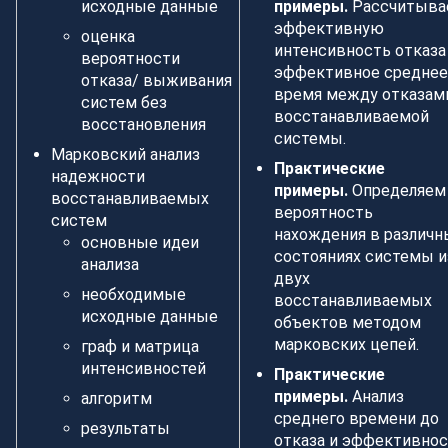
исходные данные
примеры.
Рассчитыва
эффективную
оценка
интенсивность отказа
вероятности
эффективное среднее
отказа/ выживания
время между отказам
систем без
восстанавливаемой
восстановления
системы.
Марковский анализ
Практические
надежности
примеры.
Определяем
восстанавливаемых
вероятность
систем
нахождения в различн
основные идеи
состояниях системы и
анализа
двух
необходимые
восстанавливаемых
исходные данные
объектов методом
марковских цепей.
граф и матрица
интенсивностей
Практические
примеры.
Анализ
алгоритм
среднего времени до
результаты
отказа и эффективно