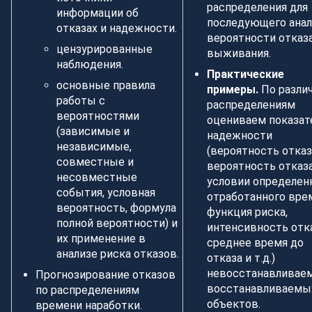
распределения для
информации об
последующего анал
отказах и надежности.
вероятности отказ
цензурированные
выживания.
наблюдения.
Практические
основные правила
примеры.
По разли
работы с
распределениям
вероятностями
оцениваем показат
(зависимые и
надежности
независимые,
(вероятность отказ
совместные и
вероятность отказ
несовместные
условии определен
события, условная
отработанного вре
вероятность, формула
функция риска,
полной вероятности) и
интенсивность отк
их применение в
среднее время до
анализе риска отказов.
отказа и т.д.)
невосстанавливае
Прогнозирование отказов
восстанавливаемы
по распределениям
объектов.
времени наработки.