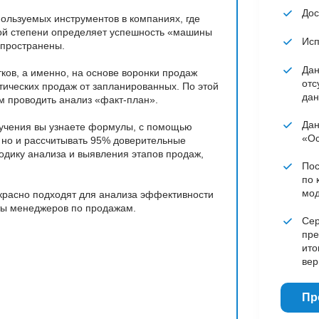
Дос
ользуемых инструментов в компаниях, где
ной степени определяет успешность «машины
Исп
спространены.
Дан
ков, а именно, на основе воронки продаж
отс
тических продаж от запланированных. По этой
дан
ам проводить анализ «факт-план».
Дан
обучения вы узнаете формулы, с помощью
«Ос
, но и рассчитывать 95% доверительные
одику анализа и выявления этапов продаж,
Пос
по 
мод
екрасно подходят для анализа эффективности
ты менеджеров по продажам.
Сер
пре
ито
вер
Пр