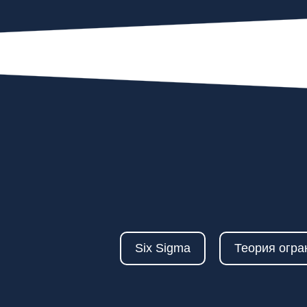
Six Sigma
Теория огра