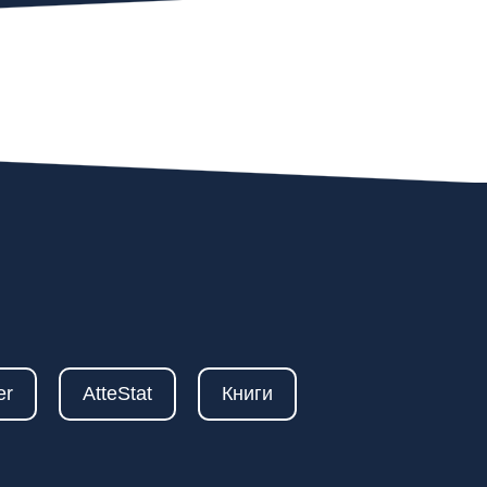
er
AtteStat
Книги