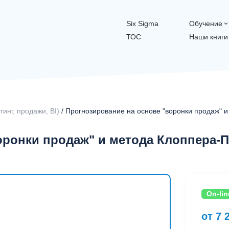
Six Sigma
Обучение
ТОС
Наши книги
инг, продажи, BI)
/ Прогнозирование на основе "воронки продаж" 
оронки продаж" и метода Клоппера-
On-lin
от 7 