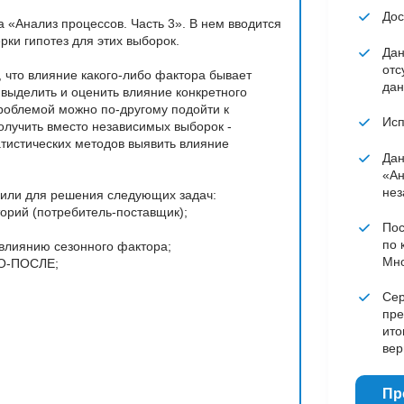
Дос
 «Анализ процессов. Часть 3». В нем вводится
ки гипотез для этих выборок.
Дан
отс
 что влияние какого-либо фактора бывает
дан
 выделить и оценить влияние конкретного
проблемой можно по-другому подойти к
Исп
получить вместо независимых выборок -
атистических методов выявить влияние
Дан
«Ан
нез
чили для решения следующих задач:
рий (потребитель-поставщик);
Пос
по 
влиянию сезонного фактора;
Мно
ДО-ПОСЛЕ;
Сер
пре
ито
вер
Пр