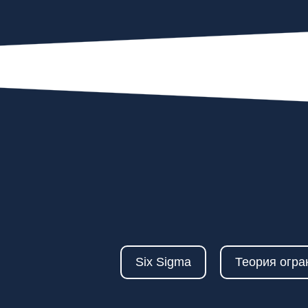
Six Sigma
Теория огра