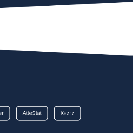
er
AtteStat
Книги