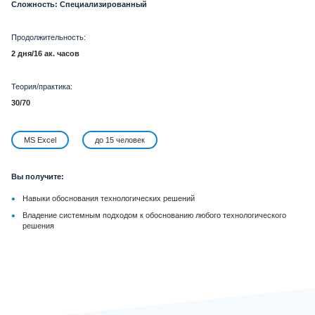
Сложность: Специализированный
Продолжительность:
2 дня/16 ак. часов
Теория/практика:
30/70
MS Excel
до 15 человек
Вы получите:
•
Навыки обоснования технологических решений
•
Владение системным подходом к обоснованию любого технологического
решения