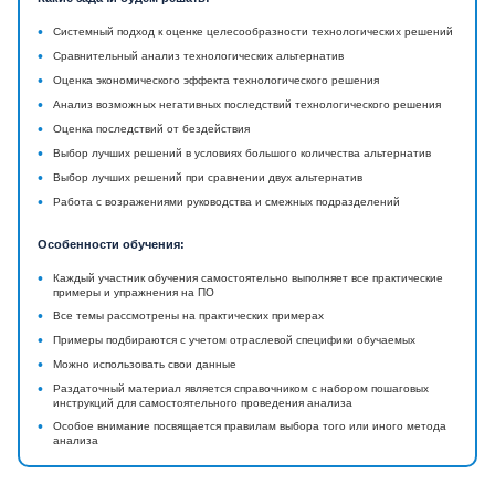
•
Системный подход к оценке целесообразности технологических решений
•
Сравнительный анализ технологических альтернатив
•
Оценка экономического эффекта технологического решения
•
Анализ возможных негативных последствий технологического решения
•
Оценка последствий от бездействия
•
Выбор лучших решений в условиях большого количества альтернатив
•
Выбор лучших решений при сравнении двух альтернатив
•
Работа с возражениями руководства и смежных подразделений
Особенности обучения:
•
Каждый участник обучения самостоятельно выполняет все практические
примеры и упражнения на ПО
•
Все темы рассмотрены на практических примерах
•
Примеры подбираются с учетом отраслевой специфики обучаемых
•
Можно использовать свои данные
•
Раздаточный материал является справочником с набором пошаговых
инструкций для самостоятельного проведения анализа
•
Особое внимание посвящается правилам выбора того или иного метода
анализа