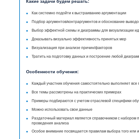
Какие задачи будем решать:
•
Как системно подойти к выстраиванию аргументации
•
Подбор аргументов/контраргументов и обоснование выводо
•
Выбор эффектной схемы и диаграммы для визуализации и
•
Доказывать визуально эффективность принятых мер
•
Визуализация при анализе причин/факторов
•
Тратить на подготовку данных и построение любой диаграмм
Особенности обучения:
•
Каждый участник обучения самостоятельно выполняет все 
•
Все темы рассмотрены на практических примерах
•
Примеры подбираются с учетом отраслевой специфики об
•
Можно использовать свои данные
•
Раздаточный материал является справочником с набором 
проведения анализа
•
Особое внимание посвящается правилам выбора того или 