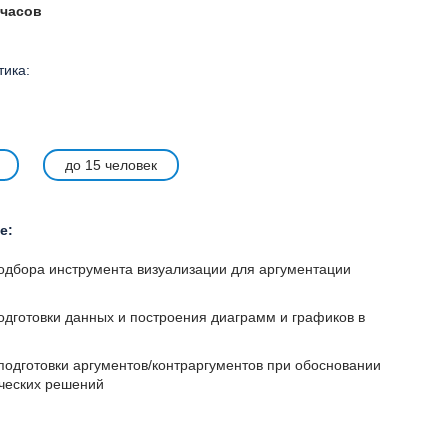
 часов
тика:
до 15 человек
е:
одбора инструмента визуализации для аргументации
одготовки данных и построения диаграмм и графиков в
подготовки аргументов/контраргументов при обосновании
ческих решений