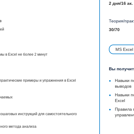
2 дня/16 ак.
Теория/прак
в
дей
30/70
MS Excel
ы в Excel не более 2 минут
Вы получит
•
Навыки п
практические примеры и упражнения в Excel
выводов
•
Навыки п
учаемых
Excel
•
Правила 
пошаговых инструкций для самостоятельного
управлен
иного метода анализа