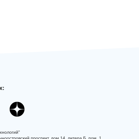
х:
хнологий"
ноостровский проспект, дом 14, литера Б, пом. 1.