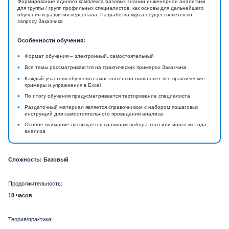
Формирование единого комплекса базовых знаний инженерной аналитики
для группы / групп профильных специалистов, как основы для дальнейшего
обучения и развития персонала. Разработка курса осуществляется по
запросу Заказчика
Особенности обучения:
•
Формат обучения – электронный, самостоятельный
•
Все темы рассматриваются на практических примерах Заказчика
•
Каждый участник обучения самостоятельно выполняет все практические
примеры и упражнения в Excel
•
По итогу обучения предусматривается тестирование специалиста
•
Раздаточный материал является справочником с набором пошаговых
инструкций для самостоятельного проведения анализа
•
Особое внимание посвящается правилам выбора того или иного метода
анализа
Сложность: Базовый
Продолжительность:
18 часов
Теория/практика: