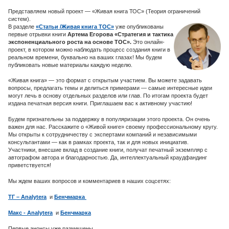
Представляем новый проект — «Живая книга ТОС» (Теория ограничений
систем).
В разделе
«Статьи /Живая книга ТОС»
уже опубликованы
первые отрывки книги
Артема Егорова «Стратегия и тактика
экспоненциального роста на основе ТОС».
Это онлайн-
проект, в котором можно наблюдать процесс создания книги в
реальном времени, буквально на ваших глазах! Мы будем
публиковать новые материалы каждую неделю.
«Живая книга» — это формат с открытым участием. Вы можете задавать
вопросы, предлагать темы и делиться примерами — самые интересные идеи
могут лечь в основу отдельных разделов или глав. По итогам проекта будет
издана печатная версия книги. Приглашаем вас к активному участию!
Будем признательны за поддержку в популяризации этого проекта. Он очень
важен для нас. Расскажите о «Живой книге» своему профессиональному кругу.
Мы открыты к сотрудничеству с экспертами компаний и независимыми
консультантами — как в рамках проекта, так и для новых инициатив.
Участники, внесшие вклад в создание книги, получат печатный экземпляр с
автографом автора и благодарностью. Да, интеллектуальный краудфандинг
приветствуется!
Мы ждем ваших вопросов и комментариев в наших соцсетях:
ТГ – Analytera
и
Бенчмарка
Макс - Analytera
и
Бенчмарка
Первые анонсы уже размещены.