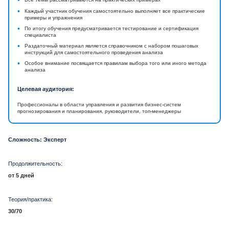
•
•
Каждый участник обучения самостоятельно выполняет все практические
примеры и упражнения
•
По итогу обучения предусматривается тестирование и сертификация
специалиста
•
Раздаточный материал является справочником с набором пошаговых
инструкций для самостоятельного проведения анализа
•
Особое внимание посвящается правилам выбора того или иного метода
анализа
Целевая аудитория:
Профессионалы в области управления и развития бизнес-систем
прогнозирования и планирования, руководители, топ-менеджеры
Сложность: Эксперт
Продолжительность:
от 5 дней
Теория/практика:
30/70