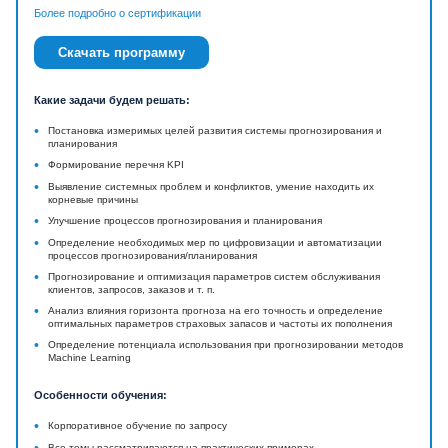
Более подробно о сертификации
Скачать программу
Какие задачи будем решать:
•
Постановка измеримых целей развития системы прогнозирования и
планирования
•
Формирование перечня KPI
•
Выявление системных проблем и конфликтов, умение находить их
корневые причины
•
Улучшение процессов прогнозирования и планирования
•
Определение необходимых мер по цифровизации и автоматизации
процессов прогнозирования/планирования
•
Прогнозирование и оптимизация параметров систем обслуживания
клиентов, запросов, заказов и т. п.
•
Анализ влияния горизонта прогноза на его точность и определение
оптимальных параметров страховых запасов и частоты их пополнения
•
Определение потенциала использования при прогнозировании методов
Machine Learning
Особенности обучения:
•
Корпоративное обучение по запросу
Все темы рассматриваются на практических примерах