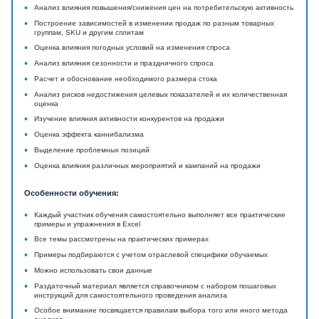
•
Анализ влияния повышения/снижения цен на потребительскую активность
•
Построение зависимостей в изменении продаж по разным товарных
группам, SKU и другим сплитам
•
Оценка влияния погодных условий на изменения спроса
•
Анализ влияния сезонности и праздничного спроса
•
Расчет и обоснование необходимого размера стока
•
Анализ рисков недостижения целевых показателей и их количественная
оценка
•
Изучение влияния активности конкурентов на продажи
•
Оценка эффекта каннибализма
•
Выделение проблемных позиций
•
Оценка влияния различных мероприятий и кампаний на продажи
Особенности обучения:
•
Каждый участник обучения самостоятельно выполняет все практические
примеры и упражнения в Excel
•
Все темы рассмотрены на практических примерах
•
Примеры подбираются с учетом отраслевой специфики обучаемых
•
Можно использовать свои данные
•
Раздаточный материал является справочником с набором пошаговых
инструкций для самостоятельного проведения анализа
•
Особое внимание посвящается правилам выбора того или иного метода