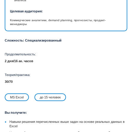
анализа
Целевая аудитория:
Коммерческие аналитики, demand planning, прогнозисты, продакт-
менеджеры
Сложность: Специализированный
Продолжительность:
2 дня/16 ак. часов
Теория/практика:
30/70
MS Excel
до 15 человек
Вы получите:
•
Навыки решения перечисленных выше задач на основе реальных данных в
Excel